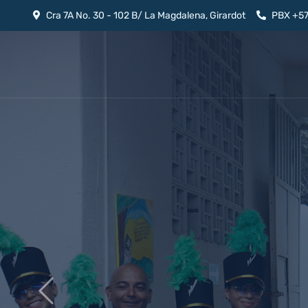
Cra 7A No. 30 - 102 B/ La Magdalena, Girardot
PBX +5
Previous