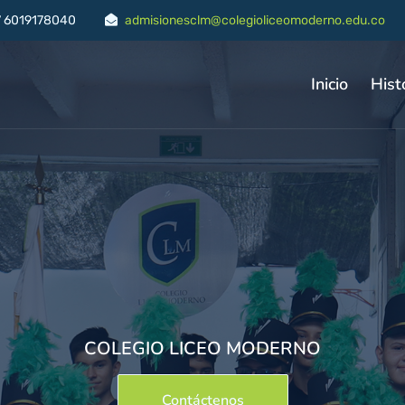
7 6019178040
admisionesclm@colegioliceomoderno.edu.co
Inicio
Hist
COLEGIO LICEO MODERNO
COLEGIO LICEO MODERNO
Contáctenos
Contáctenos